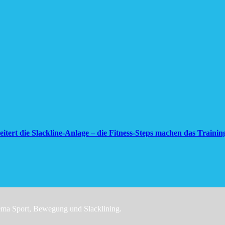
ert die Slackline-Anlage – die Fitness-Steps machen das Trainin
hema Sport, Bewegung und Slacklining.