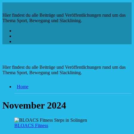
Zum
Inhalt
Hier findest du alle Beiträge und Veröffentlichungen rund um das
springen
Thema Sport, Bewegung und Slacklining.
Hier findest du alle Beiträge und Veröffentlichungen rund um das
Thema Sport, Bewegung und Slacklining.
Home
November 2024
BLOACS Fitness